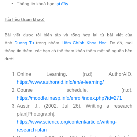
Thông tin khoá học
tại đây
.
Tài liệu tham khảo:
Bài viết được tôi biên tập và tổng hợp lại từ bài viết của
Anh
Duong Tu
trong nhóm
Liêm Chính Khoa Học
. Do đó, mọi
thông tin thêm, các bạn có thể tham khảo thêm một số nguồn bên
dưới:
Online Learning. (n.d). AuthorAID.
https://www.authoraid.info/en/e-learning/
Course schedule. (n.d).
https://moodle.inasp.info/enrol/index.php?id=271
Austin J,. (2002, Jul 26). Writting a research
plan[Photograph].
https://www.science.org/content/article/writing-
research-plan