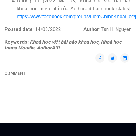
Duong Tu. (2022, Mar 03). Khoá học viết bài báo
khoa học miễn phí của Authoraid[Facebook status].
https://www.facebook.com/groups/LiemChinhKhoaHoc
Posted date
: 14/03/2022
Author
: Tan H. Nguyen
Keywords:
Khoá học viết bài báo khoa học, Khoá học
Inaps Moodle, AuthorAID
COMMENT