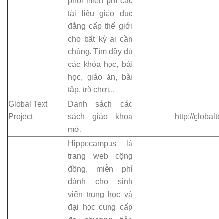
phối miễn phí các
tài liệu giáo dục
đẳng cấp thế giới
cho bất kỳ ai cần
chúng. Tìm đầy đủ
các khóa học, bài
học, giáo án, bài
tập, trò chơi...
Global Text
Danh sách các
Project
sách giáo khoa
http://global
mở.
Hippocampus là
trang web cộng
đồng, miễn phí
dành cho sinh
viên trung học và
đại học cung cấp