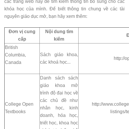
các trang web này để tìm kiếm thông tin bổ sung cho các
khóa học của mình. Để biết thông tin chung về các tài
nguyên giáo dục mở, bạn hãy xem thêm:
Đơn vị cung
Nội dung tìm
cấp
kiếm
British
Sách giáo khoa,
Columbia,
http://
các khoá học...
Canada
Danh sách sách
giáo khoa mở
trình độ đại học về
các chủ đề như
College Open
http://www.colleg
nhân học, kinh
Textbooks
listings/
doanh, hóa học,
triết học, khoa học