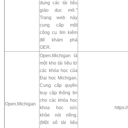
dụng các tài liệu
giáo dục mở.”
Trang web này
cung cấp một
công cụ tìm kiếm
để khám phá
OER.
Open.Michigan là
một kho tài liệu từ
các khóa học của
Đại học Michigan.
Cung cấp quyền
truy cập thông tin
cho các khóa học
Open.Michigan
khoa học sức
https:
khỏe nói riêng.
(Một số tài liệu