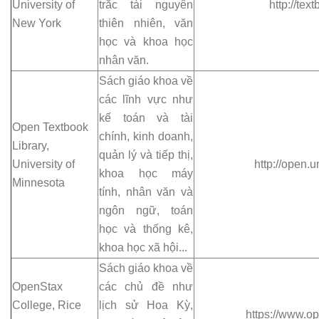
University of
trắc tài nguyên
http://tex
New York
thiên nhiên, văn
học và khoa học
nhân văn.
Sách giáo khoa về
các lĩnh vực như
kế toán và tài
Open Textbook
chính, kinh doanh,
Library,
quản lý và tiếp thị,
University of
http://open.
khoa học máy
Minnesota
tính, nhân văn và
ngôn ngữ, toán
học và thống kê,
khoa học xã hội...
Sách giáo khoa về
OpenStax
các chủ đề như
College, Rice
lịch sử Hoa Kỳ,
https://www.o