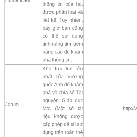
Humanities
thông tin của họ,
được phân loại và
liệt kê. Tuy nhiên,
bây giờ bạn cũng
có thể sử dụng
tính năng tìm kiếm
nâng cao để khám
phá thông tin.
Kho lưu trữ lớn
nhất của Vương
quốc Anh để khám
phá và chia sẻ Tài
nguyên Giáo dục
Jorum
Mở. (Một số tài
http:/
liệu không được
cấp phép để tái sử
dụng trên toàn thế