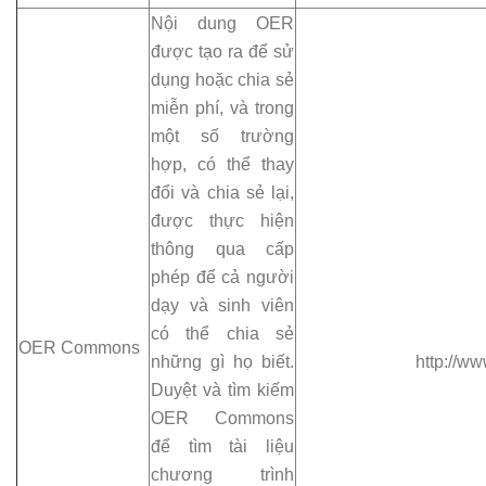
Nội dung OER
được tạo ra để sử
dụng hoặc chia sẻ
miễn phí, và trong
một số trường
hợp, có thể thay
đổi và chia sẻ lại,
được thực hiện
thông qua cấp
phép để cả người
dạy và sinh viên
có thể chia sẻ
OER Commons
những gì họ biết.
http://w
Duyệt và tìm kiếm
OER Commons
để tìm tài liệu
chương trình