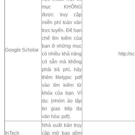
mục KHÔNG
được truy cập
miễn phí toàn văn
trực tuyến. Để hạn
chế tìm kiếm của
bạn ở những mục
Google Scholar
có nhiều khả năng
http://
có sẵn mà không
phải trả phí, hãy
thêm filetype: pdf
vào tìm kiếm từ
khóa của bạn. Ví
dụ: (nhóm ảo tập
tin giao tiếp đa
văn hóa: pdf).
Nhà xuất bản truy
InTech
cập mở bao gồm