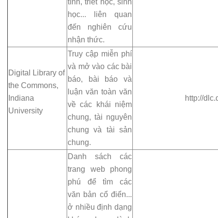
tính, triết học, sinh
học... liên quan
đến nghiên cứu
nhận thức.
Truy cập miễn phí
và mở vào các bài
Digital Library of
báo, bài báo và
the Commons,
luận văn toàn văn
Indiana
http://dlc
về các khái niệm
University
chung, tài nguyên
chung và tài sản
chung.
Danh sách các
trang web phong
phú để tìm các
văn bản cổ điển...
ở nhiều định dạng