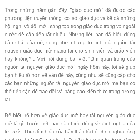
Trong những năm gần đây, "giáo dục mở" đã được các
phương tiện truyền thông, cơ sở giáo dục và kể cả những
hội nghị về đổi mới, sáng tạo trong giáo dục trong và ngoài
nước đề cập đến rất nhiều. Nhưng liệu bạn đã hiểu đúng
bản chất của nó, cũng như những lợi ích mà nguồn tài
nguyên giáo dục mở mang lại cho sinh viên và giáo viên
hay không?... Với nội dung bài viết "tầm quan trọng của
nguồn tài nguyên giáo dục mở" ngày hôm này, tôi sẽ giúp
bạn hiểu rõ hơn về vấn đề này, cũng như sẽ cũng cấp cho
các bạn những nguồn tài nguyên giáo dục mở mà bạn có
thể tiếp cận để trao dồi và nâng cao kiến thức trong tương
lai.
Để hiểu rõ hơn về giáo dục mở hay tài nguyên giáo dục
mở là gì. Trước hết, bạn cần hiểu đúng về định nghĩa của
từ "
mở
". Theo tìm hiểu của bản thân tôi thì "định nghĩa rộng
nhất của từ "
mở
" có nghĩa là "
có thể truy cập tự do và được