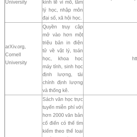
University
kinh tế vi mô, tâm
lý học, nhập môn
đại số, xã hội học.
Quyền truy cập
mở vào hơn một
triệu bản in điện
arXiv.org,
tử về vật lý, toán
Cornell
học, khoa học
ht
University
máy tính, sinh học
định lượng, tài
chính định lượng
và thống kê.
Sách văn học trực
tuyến miễn phí với
hơn 2000 văn bản
cổ điển có thể tìm
kiếm theo thể loại