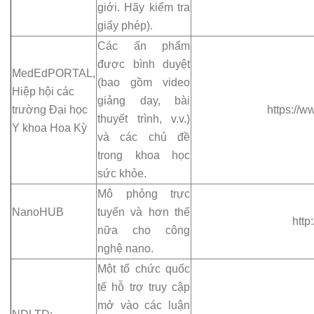
giới. Hãy kiểm tra
giấy phép).
Các ấn phẩm
được bình duyệt
MedEdPORTAL,
(bao gồm video
Hiệp hội các
giảng dạy, bài
trường Đại học
https://w
thuyết trình, v.v.)
Y khoa Hoa Kỳ
và các chủ đề
trong khoa học
sức khỏe.
Mô phỏng trực
NanoHUB
tuyến và hơn thế
http
nữa cho công
nghệ nano.
Một tổ chức quốc
tế hỗ trợ truy cập
mở vào các luận