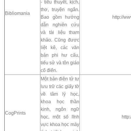
- tiểu thuyết, kịch,
thơ, truyện ngắn.
Bibliomania
Bao gồm hướng
http://w
dẫn nghiên cứu
và tài liệu tham
khảo. Cũng được
liệt kê, các văn
bản phi hư cấu,
tiểu sử và tôn giáo
cổ điển.
Một bản điện tử tự
lưu trữ các giấy tờ
về tâm lý học,
khoa học thần
kinh, ngôn ngữ
CogPrints
học, một số lĩnh
http:
vực khoa học máy