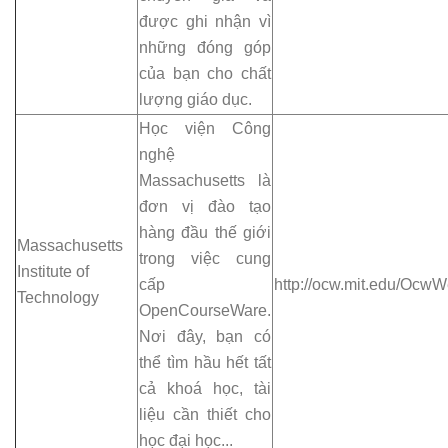
được ghi nhận vì
những đóng góp
của bạn cho chất
lượng giáo dục.
Học viện Công
nghệ
Massachusetts là
đơn vị đào tạo
hàng đầu thế giới
Massachusetts
trong việc cung
Institute of
cấp
http://ocw.mit.edu/Ocw
Technology
OpenCourseWare.
Nơi đây, bạn có
thể tìm hầu hết tất
cả khoá học, tài
liệu cần thiết cho
học đại học...