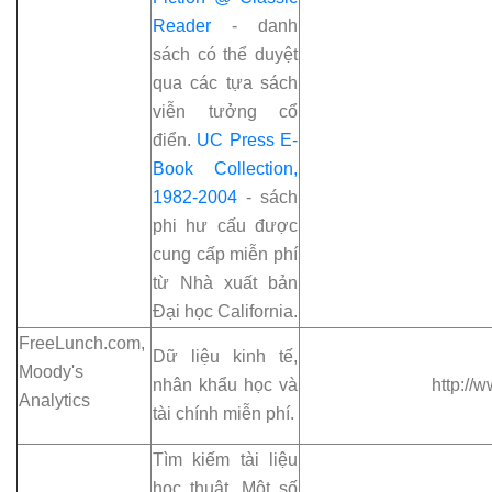
Reader
- danh
sách có thể duyệt
qua các tựa sách
viễn tưởng cổ
điển.
UC Press E-
Book Collection,
1982-2004
- sách
phi hư cấu được
cung cấp miễn phí
từ Nhà xuất bản
Đại học California.
FreeLunch.com,
Dữ liệu kinh tế,
Moody's
nhân khẩu học và
http://
Analytics
tài chính miễn phí.
Tìm kiếm tài liệu
học thuật. Một số