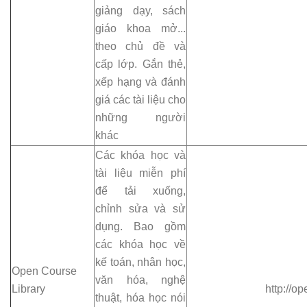
giảng dạy, sách
giáo khoa mở...
theo chủ đề và
cấp lớp. Gắn thẻ,
xếp hạng và đánh
giá các tài liệu cho
những người
khác
Các khóa học và
tài liệu miễn phí
để tải xuống,
chỉnh sửa và sử
dụng. Bao gồm
các khóa học về
kế toán, nhân học,
Open Course
văn hóa, nghệ
Library
http://o
thuật, hóa học nói