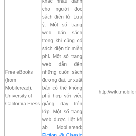
khác nhau dành
cho người đọc
sách điện tử. Lưu
ý: Một số trang
web bán sách
trong khi cũng có
sách điện tử miễn
phí. Một số trang
web dẫn đến
Free eBooks
những cuốn sách
(from
đương đại, tự xuất
Mobileread),
bản có thể không
http://wiki.mobi
University of
phù hợp với việc
California Press
giảng dạy trên
lớp. Một số trang
web được liệt kê
ab Mobileread:
Fiction @ Classic