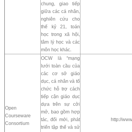
chung, giao tiếp
giữa các cá nhân,
nghiên cứu cho
thế kỷ 21, toán
học trong xã hội,
tâm lý học và các
môn học khác.
OCW là “mạng
lưới toàn cầu của
các cơ sở giáo
dục, cá nhân và tổ
chức hỗ trợ cách
tiếp cận giáo dục
dựa trên sự cởi
Open
mở, bao gồm hợp
Courseware
tác, đổi mới, phát
http://ww
Consortium
triển tập thể và sử