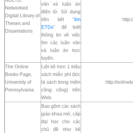
NDLTD:
văn và luận án
Networked
điện tử. Sử dụng
Digital Library of
liên kết "
tìm
http:
Theses and
ETDs
" để biết
Dissertations
thông tin về việc
tìm các luận văn
và luận án trực
tuyến.
The Online
Liệt kê hơn 1 triệu
Books Page,
sách miễn phí (tức
University of
là sách trong miền
http://online
Pennsylvania
công cộng) trên
Web.
Bao gồm các sách
giáo khoa mở, cấp
đại học cho các
chủ đề như kế