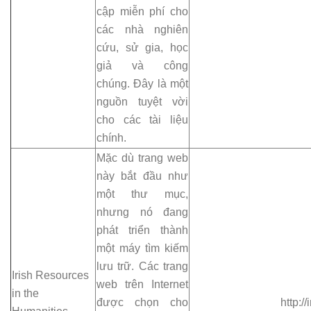
cập miễn phí cho
các nhà nghiên
cứu, sử gia, học
giả và công
chúng. Đây là một
nguồn tuyệt vời
cho các tài liệu
chính.
Mặc dù trang web
này bắt đầu như
một thư mục,
nhưng nó đang
phát triển thành
một máy tìm kiếm
lưu trữ. Các trang
Irish Resources
web trên Internet
in the
được chọn cho
http://