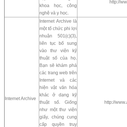
http://w
khoa học, công
nghệ và y học.
Internet Archive là
một tổ chức phi lợi
nhuận 501(c)(3),
liên tục bổ sung
vào thư viện kỹ
thuật số của họ.
Bạn sẽ khám phá
các trang web trên
Internet và các
hiện vật văn hóa
khác ở dạng kỹ
Internet Archive
thuật số. Giống
http://www.
như một thư viện
giấy, chúng cung
cấp quyền truy