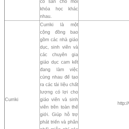
có sẵn cho mỗi
khóa học khác
nhau.
Curriki là một
cộng đồng bao
gồm các nhà giáo
dục, sinh viên và
các chuyên gia
giáo dục cam kết
đang làm việc
cùng nhau để tạo
ra các tài liệu chất
lượng có lợi cho
Curriki
giáo viên và sinh
http:/
viên trên toàn thế
giới. Giúp hỗ trợ
phát triển và phân