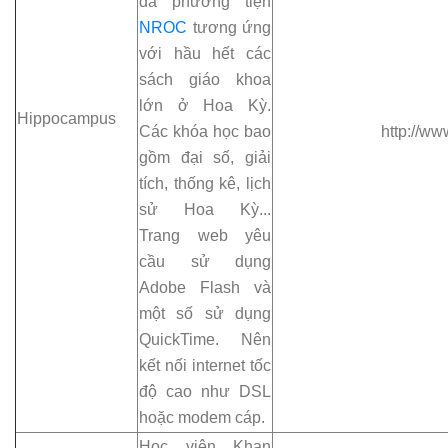
đa phương tiện
NROC
tương ứng
với hầu hết các
sách giáo khoa
lớn ở Hoa Kỳ.
Hippocampus
Các khóa học bao
http://w
gồm đại số, giải
tích, thống kê, lịch
sử Hoa Kỳ...
Trang web yêu
cầu sử dụng
Adobe Flash và
một số sử dụng
QuickTime. Nên
kết nối internet tốc
độ cao như DSL
hoặc modem cáp.
Học viện Khan