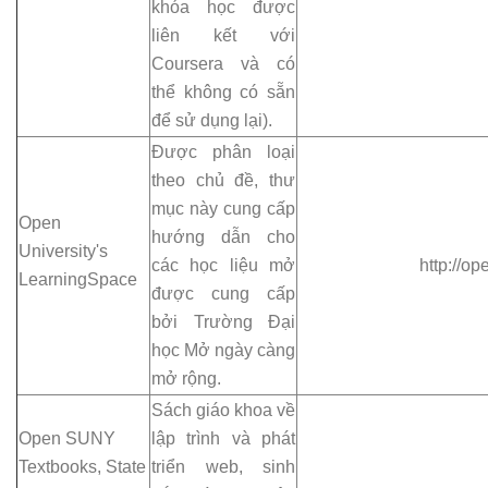
khóa học được
liên kết với
Coursera và có
thể không có sẵn
để sử dụng lại).
Được phân loại
theo chủ đề, thư
mục này cung cấp
Open
hướng dẫn cho
University's
các học liệu mở
http://op
LearningSpace
được cung cấp
bởi Trường Đại
học Mở ngày càng
mở rộng.
Sách giáo khoa về
Open SUNY
lập trình và phát
Textbooks, State
triển web, sinh