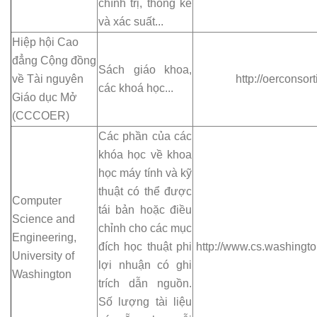
chính trị, thống kê
và xác suất...
Hiệp hội Cao
đẳng Cộng đồng
Sách giáo khoa,
về Tài nguyên
http://oerconsort
các khoá học...
Giáo dục Mở
(CCCOER)
Các phần của các
khóa học về khoa
học máy tính và kỹ
thuật có thể được
Computer
tái bản hoặc điều
Science and
chỉnh cho các mục
Engineering,
đích học thuật phi
http://www.cs.washingt
University of
lợi nhuận có ghi
Washington
trích dẫn nguồn.
Số lượng tài liệu